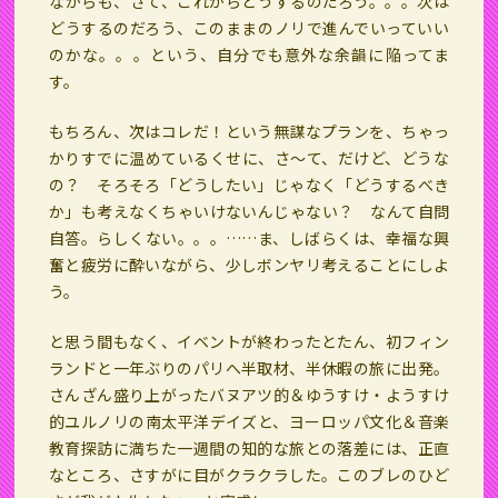
ながらも、さて、これからどうするのだろう。。。次は
どうするのだろう、このままのノリで進んでいっていい
のかな。。。という、自分でも意外な余韻に陥ってま
す。
もちろん、次はコレだ！という無謀なプランを、ちゃっ
かりすでに温めているくせに、さ～て、だけど、どうな
の？ そろそろ「どうしたい」じゃなく「どうするべき
か」も考えなくちゃいけないんじゃない？ なんて自問
自答。らしくない。。。……ま、しばらくは、幸福な興
奮と疲労に酔いながら、少しボンヤリ考えることにしよ
う。
と思う間もなく、イベントが終わったとたん、初フィン
ランドと一年ぶりのパリへ半取材、半休暇の旅に出発。
さんざん盛り上がったバヌアツ的＆ゆうすけ・ようすけ
的ユルノリの南太平洋デイズと、ヨーロッパ文化＆音楽
教育探訪に満ちた一週間の知的な旅との落差には、正直
なところ、さすがに目がクラクラした。このブレのひど