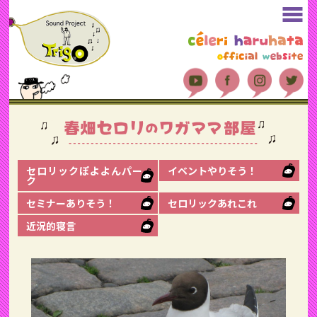
セロリックぽよよんパー
イベントやりそう！
ク
セミナーありそう！
セロリックあれこれ
近況的寝言