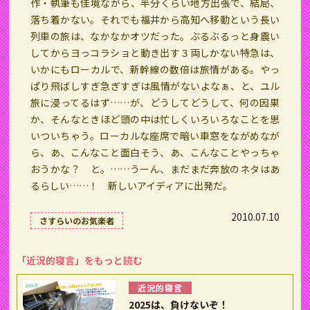
作・執筆も佳境ながら、半分くらい地方出張で、結局、
落ち着かない。それでも福井から高知へ移動という長い
列車の旅は、なかなかオツだった。ぶるぶるっと身震い
してからヨっコラショと動き出す３両しかない特急は、
いかにもローカルで、新幹線の数倍は旅情がある。やっ
ぱり飛ばしすぎ急ぎすぎは風情がないよなぁ、と、ユル
旅に浸ってるはず……が、どうしてどうして、何の因果
か、そんなときほど頭の中は忙しくいろいろなことを思
いついちゃう。ローカルな座席で暗い車窓をながめなが
ら、あ、こんなこと面白そう、あ、こんなことやっちゃ
おうかな？ と。……うーん、まだまだ奔放のネタはあ
るらしい……！ 新しいアイディアに出発だ。
2010.07.10
さすらいのお気楽者
「近況的寝言」をもっと読む
近況的寝言
2025は、負けないぞ！