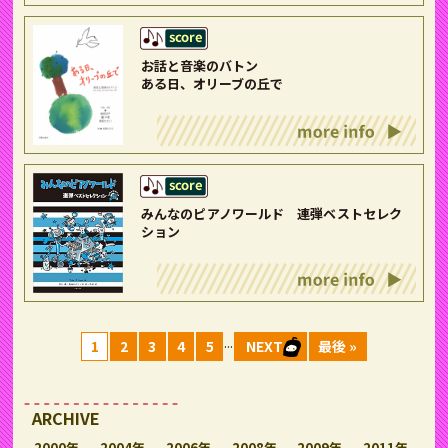
お話と音楽のバトン
ある日、オリーブの丘で
みんなのピアノワールド 連弾ベストセレク
ション
...
1
2
3
4
5
NEXT
最後 »
ARCHIVE
2000年
2004年
2006年
2008年
2009年
2011年