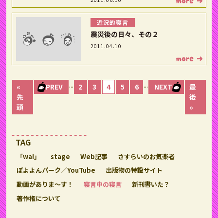
近況的寝言
震災後の日々、その２
2011.04.10
...
...
«
PREV
2
3
4
5
6
NEXT
最
先
後
頭
»
TAG
「wa!」
stage
Web記事
さすらいのお気楽者
ぽよよんパーク／YouTube
出版物の特設サイト
動画がありま〜す！
寝言中の寝言
新刊書いた？
著作権について