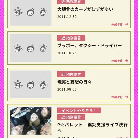
近況的寝言
大腿骨のカーブがむずがゆい
2011.12.30
近況的寝言
ブラボー、タクシー・ドライバー
2011.10.25
近況的寝言
現実と妄想の日々
2011.08.20
イベントやりそう！
近況的寝言
P☆パレット 震災支援ライブ決行
へ
2011.06.10